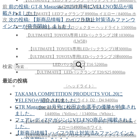
【ULTIMATE】 LEDフォグランプ （ヘッドライト）16000lmイ
エロー/14900lmホワイト
前
前の投稿:
GT-R Magazine 2025/1月号にVELENO製品が掲
載されました！
【ULTIMATE】LEDフォグランプ 8900lm イエロー / 8400lm ホ
次
次の投稿:
【新商品情報】ハイフラ防止対策済みファンウ
ワイト 【L1B】
インカーが発売開始しました！
【ULTIMATE】H4 専用 プロジェクター ヘッドライト 15000lm
【ULTIMATE】TOYOTA専用 LEDバックランプ 2球 10300lm
(LW5B)
【ULTIMATE】TOYOTA専用LEDバックランプ1球3000lm
【ULTIMATE】TOYOTA専用LEDバックランプ 2球6000lm
LED バックランプ T16 5200lm
検索:
【ULTIMATE】 LEDバックランプ T20/S25 8000lm
最近の投稿
〈へッドライト〉
TAKAMA COMPETITION PRODUCTS VOL.20に
VELENOが紹介されました。
HID→LED化ヘッドライト D2・D4 9400lm
GTR Magazine 11月号に松田次生選手の優勝が特集され
【MORTALE】LEDフォグランプ / ヘッドライト
ました。
14400lm（Yellow）/ 13400lm（White）
フェアレディZマガジンにVELENO商品が掲載されま
【ULTIMATE】 LEDフォグランプ （ヘッドライト）16000lmイ
した。
エロー/14900lmホワイト
【新商品情報】ハイフラ防止対策済みファンウインカ
【ULTIMATE】H4 専用 プロジェクター ヘッドライト 15000lm