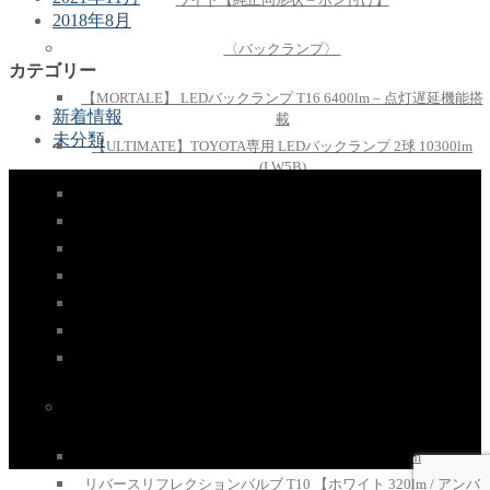
2018年8月
〈バックランプ〉
カテゴリー
【MORTALE】 LEDバックランプ T16 6400lm – 点灯遅延機能搭
新着情報
載
未分類
【ULTIMATE】TOYOTA専用 LEDバックランプ 2球 10300lm
(LW5B)
【ULTIMATE】TOYOTA専用LEDバックランプ1球3000lm
【ULTIMATE】TOYOTA専用LEDバックランプ 2球6000lm
LEDバックランプ T20 S25 10700lm
【ULTIMATE】 LEDバックランプ T20/S25 8000lm
LED バックランプ T16 5200lm
LEDバックランプ T16 3000lm
LEDバックランプ T20 5600lm
〈ポジションランプ〉
LED ポジション・ルームランプ T10 1050lm
リバースリフレクションバルブ T10 【ホワイト 320lm / アンバ