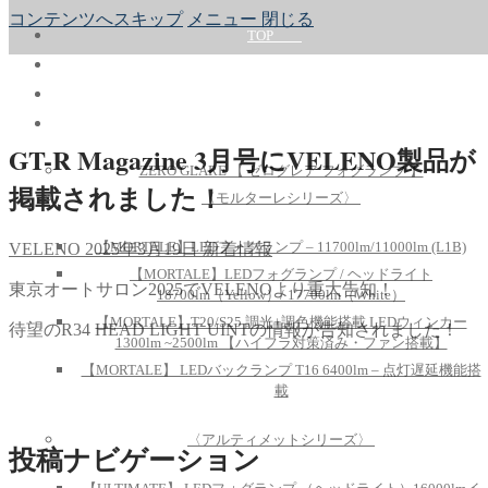
コンテンツへスキップ
メニュー
閉じる
TOP
ABOUT
PRODUCT
GT-R Magazine 3月号にVELENO製品が
ZERO GLARE 【 ゼログレア フォグランプ 】
掲載されました！
〈モルターレシリーズ〉
【MORTALE】LEDフォグランプ – 11700lm/11000lm (L1B)
VELENO
2025年3月19日
新着情報
【MORTALE】LEDフォグランプ / ヘッドライト
東京オートサロン2025でVELENOより重大告知！
18700lm（Yellow）/ 17700lm（White）
【MORTALE】T20/S25 調光+調色機能搭載 LEDウィンカー
待望のR34 HEAD LIGHT UINTの情報が告知されました！
1300lm ~2500lm 【ハイフラ対策済み・ファン搭載】
【MORTALE】 LEDバックランプ T16 6400lm – 点灯遅延機能搭
載
〈アルティメットシリーズ〉
投稿ナビゲーション