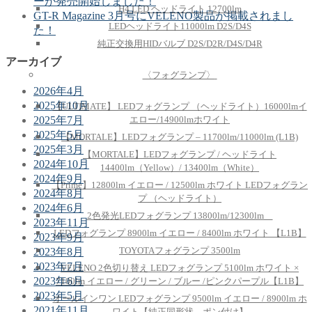
ーが発売開始しました！
H4 LED ヘッドライト 12700lm
GT-R Magazine 3月号にVELENO製品が掲載されまし
LEDヘッドライト11000lm D2S/D4S
た！
純正交換用HIDバルブ D2S/D2R/D4S/D4R
アーカイブ
〈フォグランプ〉
2026年4月
2025年10月
【ULTIMATE】 LEDフォグランプ （ヘッドライト）16000lmイ
エロー/14900lmホワイト
2025年7月
2025年5月
【MORTALE】LEDフォグランプ – 11700lm/11000lm (L1B)
2025年3月
【MORTALE】LEDフォグランプ / ヘッドライト
2024年10月
14400lm（Yellow）/ 13400lm（White）
2024年9月
【Prime】12800lm イエロー / 12500lm ホワイト LEDフォグラン
2024年8月
プ （ヘッドライト）
2024年6月
2色発光LEDフォグランプ 13800lm/12300lm
2023年11月
LEDフォグランプ 8900lm イエロー / 8400lm ホワイト 【L1B】
2023年9月
TOYOTAフォグランプ 3500lm
2023年8月
2023年7月
VELENO 2色切り替え LEDフォグランプ 5100lm ホワイト ×
2023年6月
7100lm イエロー / グリーン / ブルー /ピンクパープル【L1B】
2023年5月
オールインワン LEDフォグランプ 9500lm イエロー / 8900lm ホ
2021年11月
ワイト【純正同形状 – ポン付け】