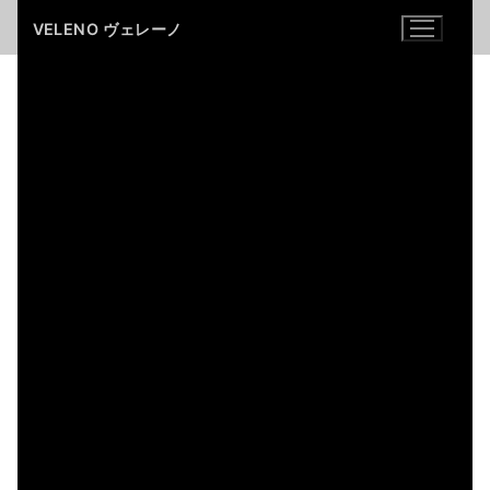
コ
VELENO ヴェレーノ
ン
テ
ン
ツ
へ
ス
キ
ッ
プ