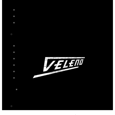
ー 200lm】
ポジション/ナンバー灯/ルームランプ （NICHIA）T10 160lm
超高耐久国産日亜LEDバルブ（5チップ）300lm
超高耐久国産日亜LEDバルブ（9チップ）320lm
〈ルームランプ・ナンバー灯〉
ポジション/ナンバー灯/ルームランプ （NICHIA）T10 160lm
ポジション/ナンバー灯/ルームランプ （NICHIA）T10 300lm
ポジション/ナンバー灯/ルームランプ （NICHIA）T10 320lm
LED ポジション・ルームランプ T10 1050lm
C-HR専用LEDルームランプ
〈テールランプ/ブレーキランプ〉
LEDブレーキランプ 730lm
〈ウィンカー〉