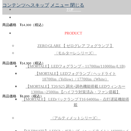
コンテンツへスキップ
メニュー
閉じる
TOP
ABOUT
商品価格 ¥
（税込）
14,300
PRODUCT
ZERO GLARE 【 ゼログレア フォグランプ 】
〈モルターレシリーズ〉
商品価格 ¥
（税込）
14,300
【MORTALE】LEDフォグランプ – 11700lm/11000lm (L1B)
【MORTALE】LEDフォグランプ / ヘッドライト
18700lm（Yellow）/ 17700lm（White）
【MORTALE】T20/S25 調光+調色機能搭載 LEDウィンカー
1300lm ~2500lm 【ハイフラ対策済み・ファン搭載】
商品価格 ¥
（税込）
6,6
00
【MORTALE】 LEDバックランプ T16 6400lm – 点灯遅延機能搭
載
〈アルティメットシリーズ〉