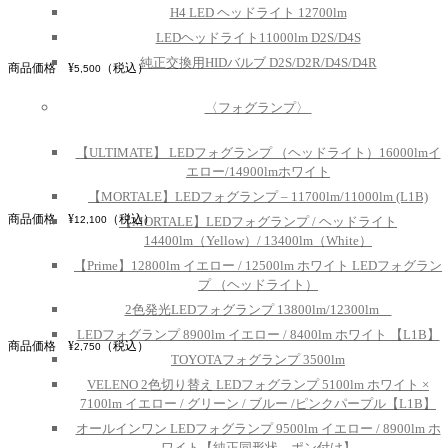
H4 LED ヘッドライト 12700lm
LEDヘッドライト11000lm D2S/D4S
純正交換用HIDバルブ D2S/D2R/D4S/D4R
商品価格 ¥
（税込）
5,500
〈フォグランプ〉
【ULTIMATE】 LEDフォグランプ （ヘッドライト）16000lmイ
エロー/14900lmホワイト
【MORTALE】LEDフォグランプ – 11700lm/11000lm (L1B)
商品価格 ¥
（税込）
12,1
00
【MORTALE】LEDフォグランプ / ヘッドライト
14400lm（Yellow）/ 13400lm（White）
【Prime】12800lm イエロー / 12500lm ホワイト LEDフォグラン
プ （ヘッドライト）
2色発光LEDフォグランプ 13800lm/12300lm
LEDフォグランプ 8900lm イエロー / 8400lm ホワイト 【L1B】
商品価格 ¥
（税込）
2,750
TOYOTAフォグランプ 3500lm
VELENO 2色切り替え LEDフォグランプ 5100lm ホワイト ×
7100lm イエロー / グリーン / ブルー /ピンクパープル【L1B】
オールインワン LEDフォグランプ 9500lm イエロー / 8900lm ホ
ワイト【純正同形状 – ポン付け】