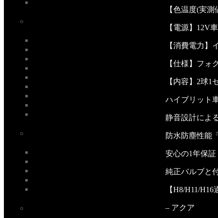
【色温度(実測値)】
【電源】12V
【消費電力】イ
【仕様】フォグ
【内容】2球1
ハイブリット
静音設計によ
防水防塵性能「I
安心の1年保証
純正バルブと
【H8/H11/H
– アクア