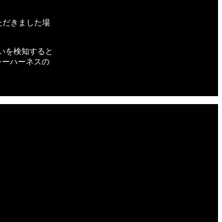
。
ただきました場
違いを検知すると
レーハーネスの