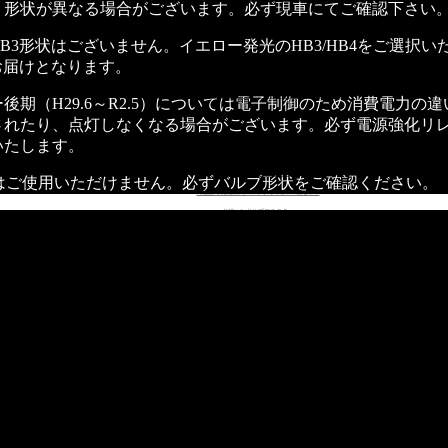
り形状が異なる場合がございます。必ず現車にてご確認下さい
〈フォグランプユニット〉
B3形状はございません。イエロー発光のHB3/HB4をご選択い
お届けとなります。
LEDバルブ専用フォグランプユニット TOYOTA・ダイハツ・日産・SUZUKI・SUBARU・三菱 対応 (H11/H16)
LEDフォグランプユニット ダイハツ / 日産 / 三菱 純正LED対応 (L1B)
ー後期（H29.6～R2.5）については電子制御のため消費電力の
されたり、点灯しなくなる場合がございます。必ず電源強化リ
〈オリジナルグッズ〉
いたします。
黒艶 復活 コーティング剤
Rにはご使用いただけません。必ずバルブ形状をご確認ください。
薄型折りたたみ式コンテナボックス3個セット
ドアハンドルプロテクター
レザー調ハンドルカバー
レザーティッシュケース
滑らかレザーの傘ケース
ダブルキャノピービッグ傘
LEDアクリルプレート
自動開閉折り畳み傘
隙間パッド
腰パッド
ネックパッド
スケルトンスマホホルダー
LEDコースターライト
ブレーキペダルロック