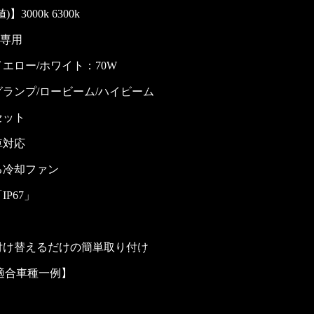
オールインワン LEDフォグランプ 9500lm イエロー / 8900lm ホワイト【純正同形状 – ポン付け】
3000k 6300k
〈バックランプ〉
車専用
【MORTALE】 LEDバックランプ T16 6400lm – 点灯遅延機能搭載
エロー/ホワイト：70W
【ULTIMATE】TOYOTA専用 LEDバックランプ 2球 10300lm (LW5B)
【ULTIMATE】TOYOTA専用LEDバックランプ1球3000lm
ランプ/ロービーム/ハイビーム
【ULTIMATE】TOYOTA専用LEDバックランプ 2球6000lm
LEDバックランプ T20 S25 10700lm
セット
【ULTIMATE】 LEDバックランプ T20/S25 8000lm
車対応
LED バックランプ T16 5200lm
LEDバックランプ T16 3000lm
る冷却ファン
LEDバックランプ T20 5600lm
P67」
〈ポジションランプ〉
LED ポジション・ルームランプ T10 1050lm
リバースリフレクションバルブ T10 【ホワイト 320lm / アンバー 200lm】
付け替えるだけの簡単取り付け
ポジション/ナンバー灯/ルームランプ （NICHIA）T10 160lm
超高耐久国産日亜LEDバルブ（5チップ）300lm
16適合車種一例】
超高耐久国産日亜LEDバルブ（9チップ）320lm
〈ルームランプ・ナンバー灯〉