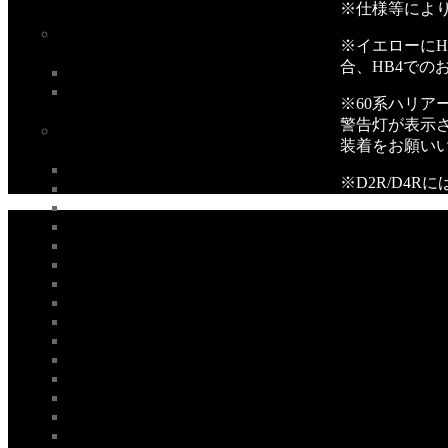
※仕様等によ
※イエローにH
合、HB4での
※60系ハリア
警告灯が表示
装着をお願い
※D2R/D4