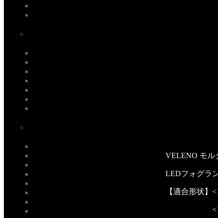
VELENO モ
LEDフォグランプ/ヘ
【適合形状】<1440
<13400lm/