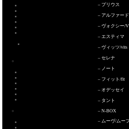
– プリウス
– アルファード
– ヴォクシー/V
– エスティマ
– ヴィッツ/vits
– セレナ
– ノート
– フィット/fit
– オデッセイ
– タント
– N-BOX
– ムーヴ/ムーブ/