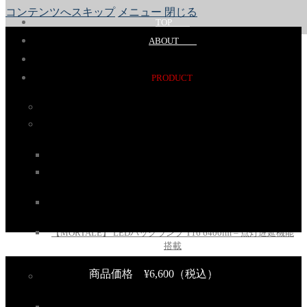
コンテンツへスキップ
メニュー
閉じる
TOP
ABOUT
PRODUCT
ZERO GLARE 【 ゼログレア フォグランプ 】
〈モルターレシリーズ〉
【MORTALE】LEDフォグランプ – 11700lm/11000lm (L1B)
【MORTALE】LEDフォグランプ / ヘッドライト
18700lm（Yellow）/ 17700lm（White）
【MORTALE】T20/S25 調光+調色機能搭載 LEDウィンカー
1300lm ~2500lm 【ハイフラ対策済み・ファン搭載】
【MORTALE】 LEDバックランプ T16 6400lm – 点灯遅延機能
搭載
商品価格 ¥6,600（税込）
〈アルティメットシリーズ〉