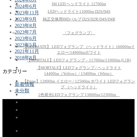
H4 LED ヘッドライト 12700lm
2024年6月
LEDヘッドライト11000lm D2S/D4S
2023年11月
2023年9月
純正交換用HIDバルブ D2S/D2R/D4S/D4R
2023年8月
2023年7月
〈フォグランプ〉
2023年6月
2023年5月
【ULTIMATE】 LEDフォグランプ （ヘッドライト）16000lmイ
2021年11月
エロー/14900lmホワイト
2018年8月
【MORTALE】LEDフォグランプ – 11700lm/11000lm (L1B)
【MORTALE】LEDフォグランプ / ヘッドライト
カテゴリー
14400lm（Yellow）/ 13400lm（White）
【Prime】12800lm イエロー / 12500lm ホワイト LEDフォグラン
新着情報
プ （ヘッドライト）
未分類
2色発光LEDフォグランプ 13800lm/12300lm
LEDフォグランプ 8900lm イエロー / 8400lm ホワイト 【L1B】
TOYOTAフォグランプ 3500lm
VELENO 2色切り替え LEDフォグランプ 5100lm ホワイト ×
7100lm イエロー / グリーン / ブルー /ピンクパープル【L1B】
オールインワン LEDフォグランプ 9500lm イエロー / 8900lm ホ
ワイト【純正同形状 – ポン付け】