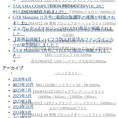
【ULTIMATE】 LEDフォグランプ （ヘッドライト）16000lmイ
エロー/14900lmホワイト
TAKAMA COMPETITION PRODUCTS VOL.20に
VELENOが紹介されました。
【ULTIMATE】LEDフォグランプ 8900lm イエロー / 8400lm ホ
ワイト 【L1B】
GTR Magazine 11月号に松田次生選手の優勝が特集され
ました。
【ULTIMATE】H4 専用 プロジェクター ヘッドライト 15000lm
フェアレディZマガジンにVELENO商品が掲載されま
【ULTIMATE】TOYOTA専用 LEDバックランプ 2球 10300lm
した。
(LW5B)
【新商品情報】ハイフラ防止対策済みファンウインカ
【ULTIMATE】TOYOTA専用LEDバックランプ1球3000lm
ーが発売開始しました！
【ULTIMATE】TOYOTA専用LEDバックランプ 2球6000lm
GT-R Magazine 3月号にVELENO製品が掲載されまし
LED バックランプ T16 5200lm
た！
【ULTIMATE】 LEDバックランプ T20/S25 8000lm
アーカイブ
〈へッドライト〉
2026年4月
2025年10月
HID→LED化ヘッドライト D2・D4 9400lm
2025年7月
【MORTALE】LEDフォグランプ / ヘッドライト
2025年5月
14400lm（Yellow）/ 13400lm（White）
2025年3月
【ULTIMATE】 LEDフォグランプ （ヘッドライト）16000lmイ
2024年10月
エロー/14900lmホワイト
2024年9月
【ULTIMATE】H4 専用 プロジェクター ヘッドライト 15000lm
2024年8月