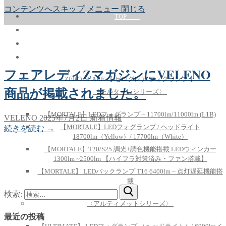
コンテンツへスキップ
メニュー
閉じる
TOP
ABOUT
PRODUCT
フェアレディZマガジンにVELENO
ZERO GLARE 【 ゼログレア フォグランプ 】
商品が掲載されました。
〈モルターレシリーズ〉
【MORTALE】LEDフォグランプ – 11700lm/11000lm (L1B)
VELENO
2025年7月2日
新着情報
【MORTALE】LEDフォグランプ / ヘッドライト
続きを読む →
18700lm（Yellow）/ 17700lm（White）
【MORTALE】T20/S25 調光+調色機能搭載 LEDウィンカー
1300lm ~2500lm 【ハイフラ対策済み・ファン搭載】
【MORTALE】 LEDバックランプ T16 6400lm – 点灯遅延機能搭
載
検索:
〈アルティメットシリーズ〉
最近の投稿